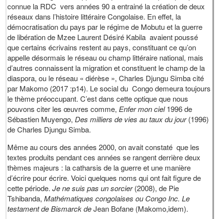
connue la RDC vers années 90 a entrainé la création de deux
réseaux dans l’histoire littéraire Congolaise. En effet, la
démocratisation du pays par le régime de Mobutu et la guerre
de libération de Mzee Laurent Désiré Kabila avaient poussé
que certains écrivains restent au pays, constituant ce qu’on
appelle désormais le réseau ou champ littéraire national, mais
d’autres connaissent la migration et constituent le champ de la
diaspora, ou le réseau « diérèse », Charles Djungu Simba cité
par Makomo (2017 :p14). Le social du Congo demeura toujours
le thème préoccupant. C’est dans cette optique que nous
pouvons citer les œuvres comme,
Enfer mon ciel
1996 de
Sébastien Muyengo,
Des milliers de vies au taux du jour
(1996)
de Charles Djungu Simba.
Même au cours des années 2000, on avait constaté que les
textes produits pendant ces années se rangent derrière deux
thèmes majeurs : la catharsis de la guerre et une manière
d’écrire pour écrire. Voici quelques noms qui ont fait figure de
cette période.
Je ne suis pas un sorcier
(2008), de Pie
Tshibanda,
Mathématiques congolaises ou Congo Inc. Le
testament de Bismarck de
Jean Bofane (Makomo,idem).