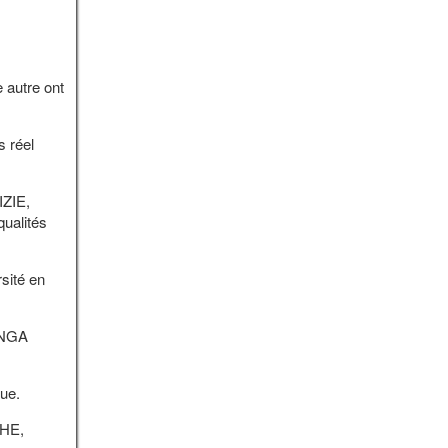
 autre ont
 réel
IZIE,
ualités
rsité en
UNGA
ue.
PHE,