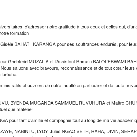
sitaires, d’adresser notre gratitude à tous ceux et celles qui, d’une
notre formation
Gisèle BAHATI KARANGA pour ses souffrances endurés, pour leurs
.
fesseur Godefroid MUZALIA et l’Assistant Romain BALOL’EBWAMI BAH
Nous saluons avec bravoure, reconnaissance et de tout cœur leurs q
en brèche.
istratifs et ouvriers de notre faculté en particulier et de toute unive
AZINGUVU, BYENDA MUGANDA SAMMUEL RUVUHURA et Maître CH
el que matériel.
 pour tant d’amitié et compagnie tout au long de ma vie académiq
 AWEZAYE, NABINTU, LYDY, Jules NGAO SETH, RAHA, DIVIN, SERA