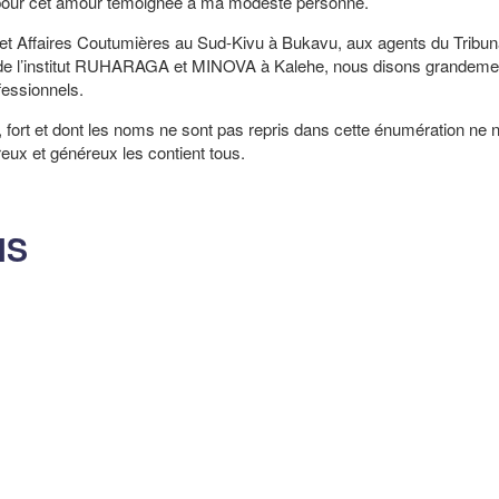
our cet amour témoignée à ma modeste personne.
n et Affaires Coutumières au Sud-Kivu à Bukavu, aux agents du Tribun
s de l’institut RUHARAGA et MINOVA à Kalehe, nous disons grandeme
fessionnels.
 fort et dont les noms ne sont pas repris dans cette énumération ne 
eux et généreux les contient tous.
NS