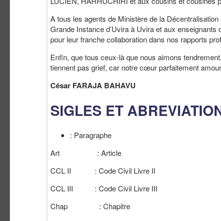
LUCIEN, HARHUCHIRI et aux cousins et cousines p
A tous les agents de Ministère de la Décentralisatio
Grande Instance d’Uvira à Uvira et aux enseignant
pour leur franche collaboration dans nos rapports pro
Enfin, que tous ceux-là que nous aimons tendrement,
tiennent pas grief, car notre cœur parfaitement amour
César FARAJA BAHAVU
SIGLES ET ABREVIATIO
: Paragraphe
Art : Article
CCL II : Code Civil Livre II
CCL III : Code Civil Livre III
Chap : Chapitre