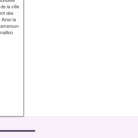
e la ville
ent des
 Ainsi la
 Cameroun-
maillon