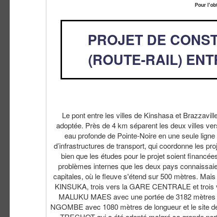
Pour l'ob
PROJET DE CONS
(ROUTE-RAIL) EN
Le pont entre les villes de Kinshasa et Brazzaville
adoptée. Près de 4 km séparent les deux villes vers 
eau profonde de Pointe-Noire en une seule ligne fe
d’infrastructures de transport, qui coordonne les pr
bien que les études pour le projet soient financé
problèmes internes que les deux pays connaissaient
capitales, où le fleuve s'étend sur 500 mètres. Mais 
KINSUKA, trois vers la GARE CENTRALE et trois ver
MALUKU MAES avec une portée de 3182 mètres de
NGOMBE avec 1080 mètres de longueur et le site 
TRECHOT qui a été adopté malgré sa grande porté