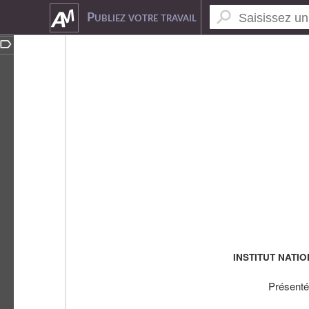
8433698
Publiez votre travail
INSTITUT NATI
Présent