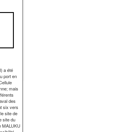
l) a été
u port en
Cellule
enne; mais
fférents
 aval des
t six vers
e site de
 site du
 de MALUKU
sibilité