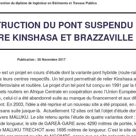
tention du diplôme de Ingénieur en Bâtiments et Travaux Publics
TRUCTION DU PONT SUSPENDU
TRE KINSHASA ET BRAZZAVILLE
Publication : 26 Novembre 2017
 est un projet en cours d’étude dont la variante pont hybride (route-rai
leurs centres respectifs. Un tel pont permettrait de relier Kinshasa a
rroviaire et routière. Le projet d'un tel pont fut conçu en 1991 par la 
ojets routiers en Afrique Centrale en coopération avec l’Union Europé
es, celui-ci a été abandonné suite au manque du financement et aux di
. En 2003, l'idée a été reprise et un nouveau site a été proposé, en
sans suite jusque-là. Actuellement 12 sites ont fait l’objet d’étude don
s MALUKU. Le site retenu après l’étude de quatre variantes dont : l
 longueur, le site de GAREÀ-GARE avec 4290 mètres de portée, le
de MALUKU TRECHOT avec 1695 mètres de longueur. C’est le site
e par rapport au site de NGOMBE, parce que ce site présente la pos