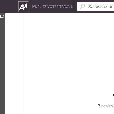
9950829
Publiez votre travail
Présent