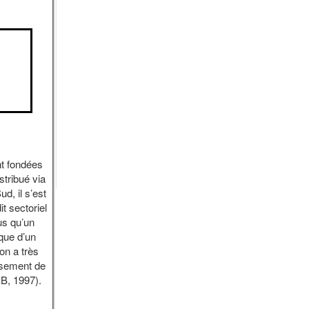
nt fondées
stribué via
d, il s’est
t sectoriel
us qu’un
ique d’un
on a très
issement de
t B, 1997).