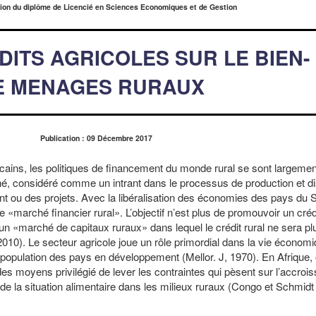
tion du diplôme de Licencié en Sciences Economiques et de Gestion
DITS AGRICOLES SUR LE BIEN-
E MENAGES RURAUX
Publication : 09 Décembre 2017
cains, les politiques de financement du monde rural se sont largeme
nné, considéré comme un intrant dans le processus de production et di
 ou des projets. Avec la libéralisation des économies des pays du Su
marché financier rural». L’objectif n’est plus de promouvoir un crédi
’un «marché de capitaux ruraux» dans lequel le crédit rural ne sera pl
2010). Le secteur agricole joue un rôle primordial dans la vie économ
 population des pays en développement (Mellor. J, 1970). En Afrique, 
es moyens privilégié de lever les contraintes qui pèsent sur l’accro
n de la situation alimentaire dans les milieux ruraux (Congo et Schmid