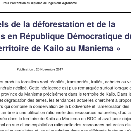
Pour l'obtention du diplôme de Ingénieur Agronome
ls de la déforestation et de la
es en République Démocratique d
rritoire de Kailo au Maniema »
Publication : 20 Novembre 2017
res produits forestiers sont récoltés, transportés, traités, achetés ou 
énérale négligé. Cette négligence est plus remarquée surtout lorsque 
 la province du Maniema précisément dans le territoire de Kailo. Dans l
et dégradation des terres, les tendances actuelles cherchent à propo
qui combine la conservation de la biodiversité et l’amélioration des 
mène à une utilisation rationnelle des ressources naturelles, d’où la
ée dans le territoire de Kailo au Maniema en RDC et avait pour object
anal en vue d’une exploitation rationnelle des ressources naturelles di
les plus exploitées et les plus prisées dans ces différents facteurs ; d’