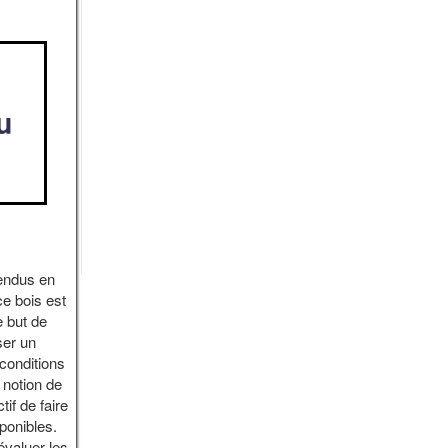
u
vendus en
ce bois est
e but de
ser un
conditions
 notion de
if de faire
sponibles.
évaluer les