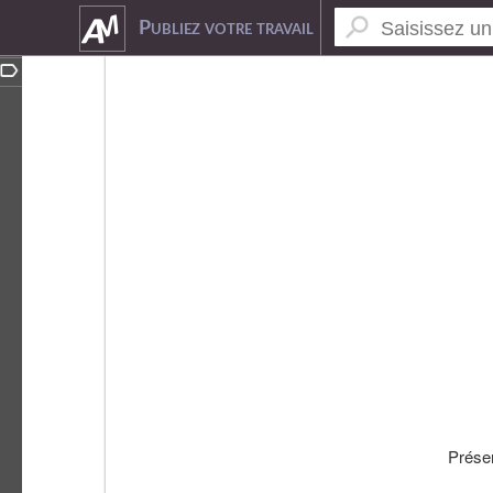
6531079
Publiez votre travail
Prése