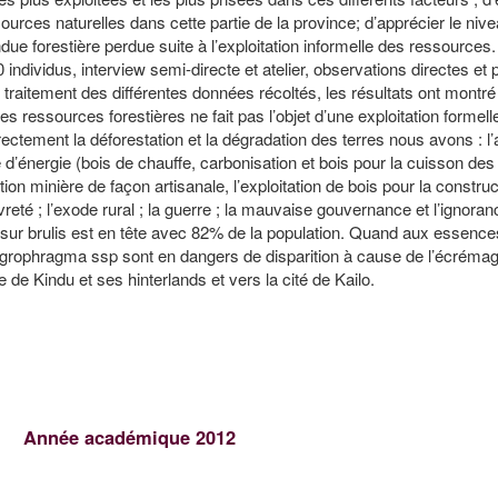
ssources naturelles dans cette partie de la province; d’apprécier le ni
ndue forestière perdue suite à l’exploitation informelle des ressources.
individus, interview semi-directe et atelier, observations directes et 
e traitement des différentes données récoltés, les résultats ont montr
es ressources forestières ne fait pas l’objet d’une exploitation formelle
rectement la déforestation et la dégradation des terres nous avons : l’
rme d’énergie (bois de chauffe, carbonisation et bois pour la cuisson des
ation minière de façon artisanale, l’exploitation de bois pour la constru
té ; l’exode rural ; la guerre ; la mauvaise gouvernance et l’ignorance
te sur brulis est en tête avec 82% de la population. Quand aux essences
tagrophragma ssp sont en dangers de disparition à cause de l’écréma
lle de Kindu et ses hinterlands et vers la cité de Kailo.
Année académique 2012