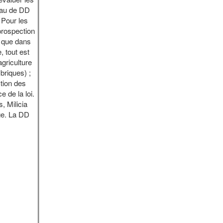
veau de DD
 Pour les
prospection
é que dans
, tout est
agriculture
 briques) ;
ction des
 de la loi.
, Milicia
ge. La DD