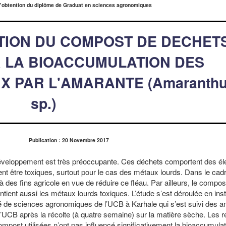
l'obtention du diplôme de Graduat en sciences agronomiques
SATION DU COMPOST DE DECHET
 LA BIOACCUMULATION DES
 PAR L'AMARANTE (Amaranth
sp.)
Publication : 20 Novembre 2017
 développement est très préoccupante. Ces déchets comportent des é
ent être toxiques, surtout pour le cas des métaux lourds. Dans le cad
à des fins agricole en vue de réduire ce fléau. Par ailleurs, le compos
ient aussi les métaux lourds toxiques. L’étude s’est déroulée en inst
lté de sciences agronomiques de l’UCB à Karhale qui s’est suivi des a
’UCB après la récolte (à quatre semaine) sur la matière sèche. Les r
ompost utilisées n’ont pas influencé significativement la bioaccumula