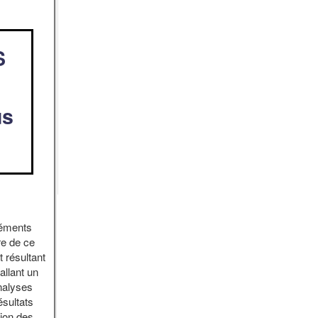
S
us
léments
re de ce
t résultant
allant un
nalyses
ésultats
tion des