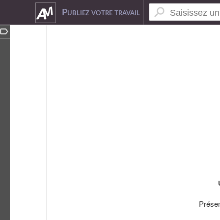
5678984
Publiez votre travail
Prése