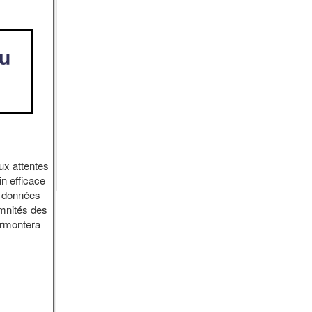
au
ux attentes
in efficace
s données
emnités des
urmontera