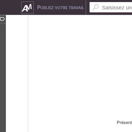
2075020
Publiez votre travail
Présen