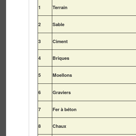
1
Terrain
2
Sable
3
Ciment
4
Briques
5
Moellons
6
Graviers
7
Fer à béton
8
Chaux