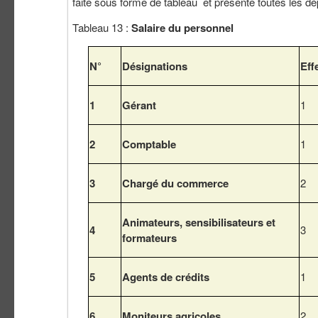
faite sous forme de tableau et présente toutes les dép
Tableau 13 :
Salaire du personnel
N°
Désignations
Eff
1
Gérant
1
2
Comptable
1
3
Chargé du commerce
2
Animateurs, sensibilisateurs et
4
3
formateurs
5
Agents de crédits
1
6
Moniteurs agricoles
2