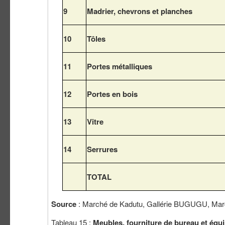
9
Madrier, chevrons et planches
10
Tôles
11
Portes métalliques
12
Portes en bois
13
Vitre
14
Serrures
TOTAL
Source
: Marché de Kadutu, Gallérie BUGUGU, Ma
Tableau 15 :
Meubles, fourniture de bureau et équ