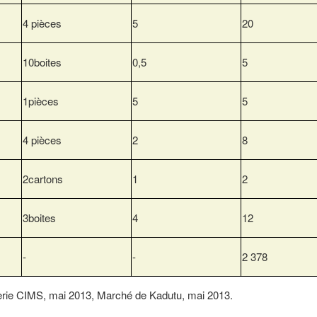
4 pièces
5
20
10boites
0,5
5
1pièces
5
5
4 pièces
2
8
2cartons
1
2
3boites
4
12
-
-
2 378
rie CIMS, mai 2013, Marché de Kadutu, mai 2013.