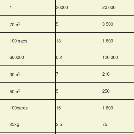
1
20000
20 000
3
5
3 500
70m
100 sacs
18
1 800
600000
0,2
120 000
3
7
210
30m
3
5
250
50m
100bares
16
1 600
25kg
2,5
75