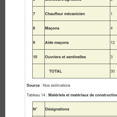
7
Chauffeur mécanicien
1
8
Maçons
4
9
Aide maçons
12
10
Ouvriers et sentinelles
3
TOTAL
30
Source
: Nos estimations
Tableau 14 :
Matériels et matériaux de constructio
N°
Désignations