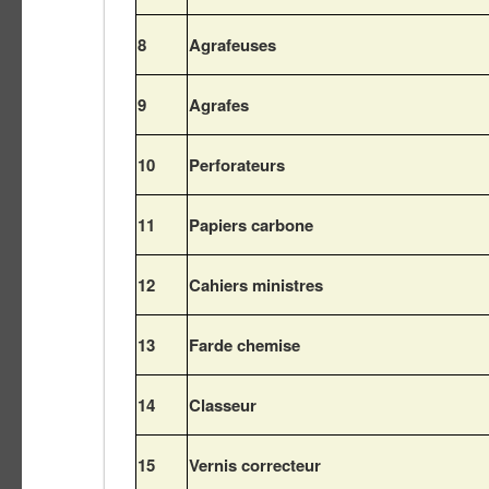
8
Agrafeuses
9
Agrafes
10
Perforateurs
11
Papiers carbone
12
Cahiers ministres
13
Farde chemise
14
Classeur
15
Vernis correcteur