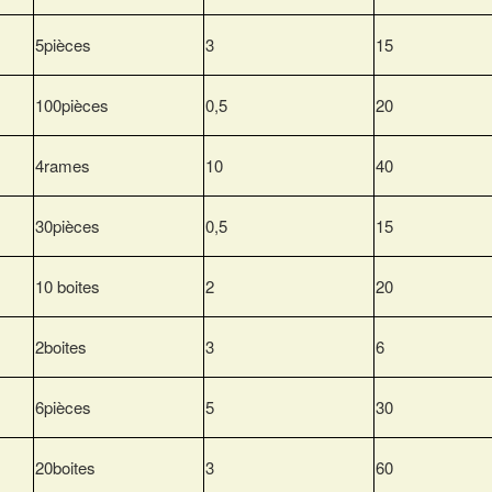
5pièces
3
15
100pièces
0,5
20
4rames
10
40
30pièces
0,5
15
10 boites
2
20
2boites
3
6
6pièces
5
30
20boites
3
60