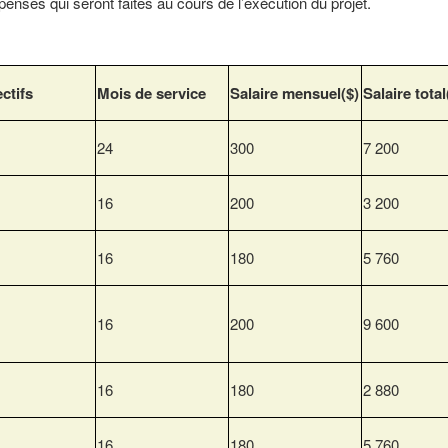
enses qui seront faites au cours de l’exécution du projet.
ectifs
Mois de service
Salaire mensuel($)
Salaire total
24
300
7 200
16
200
3 200
16
180
5 760
16
200
9 600
16
180
2 880
16
180
5 760