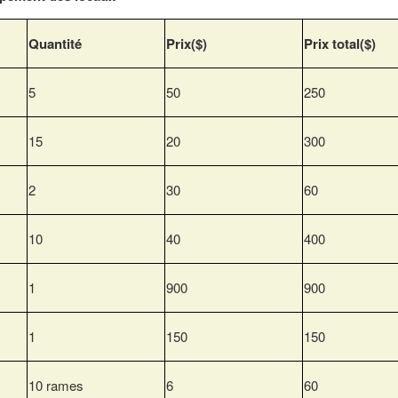
Quantité
Prix($)
Prix total($)
5
50
250
15
20
300
2
30
60
10
40
400
1
900
900
1
150
150
10 rames
6
60