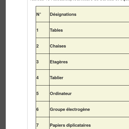
N°
Désignations
1
Tables
2
Chaises
3
Etagères
4
Tablier
5
Ordinateur
6
Groupe électrogène
7
Papiers diplicataires