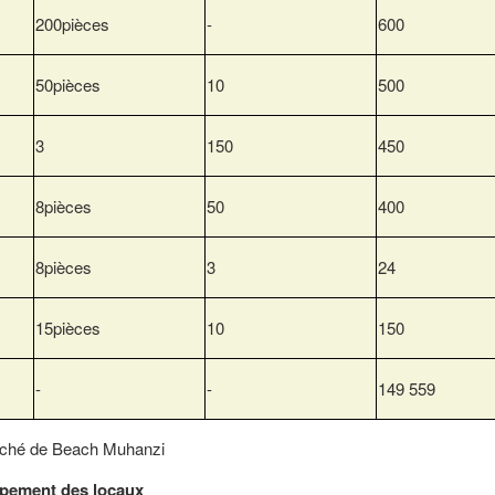
200pièces
-
600
50pièces
10
500
3
150
450
8pièces
50
400
8pièces
3
24
15pièces
10
150
-
-
149 559
rché de Beach Muhanzi
ipement des locaux