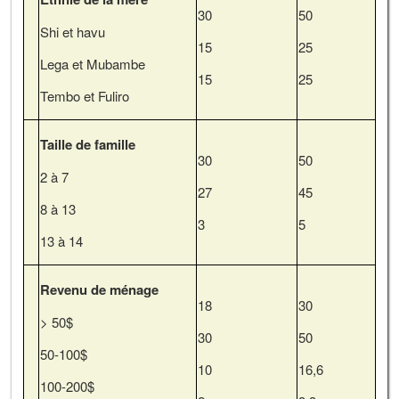
30
50
Shi et havu
15
25
Lega et Mubambe
15
25
Tembo et Fuliro
Taille de famille
30
50
2 à 7
27
45
8 à 13
3
5
13 à 14
Revenu de ménage
18
30
> 50$
30
50
50-100$
10
16,6
100-200$