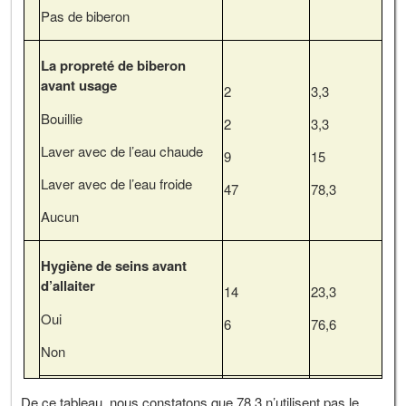
Pas de biberon
La propreté de biberon
avant usage
2
3,3
Bouillie
2
3,3
Laver avec de l’eau chaude
9
15
Laver avec de l’eau froide
47
78,3
Aucun
Hygiène de seins avant
d’allaiter
14
23,3
Oui
6
76,6
Non
De ce tableau, nous constatons que 78,3 n’utilisent pas le