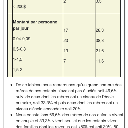
2
3,3
< 200$
Montant par personne
par jour
17
28,3
0,04-0,09
23
38,3
0,5-0,8
13
21,6
1-1,5
7
11,6
1,5-2
De ce tableau nous remarquons qu’un grand nombre des
mères de nos enfants n’avaient pas étudiés soit 46,6%
suivi de ceux dont les mères ont un niveau de l’école
primaire, soit 33,3% et puis ceux dont les mères ont un
niveau d’école secondaire soit 20%.
Nous constations 66,6% des mères de nos enfants vivent
en couple et 33,3% vivent seul et que les enfants vivent
des familles dont les revenus est >50$ est soit 30%, 50-