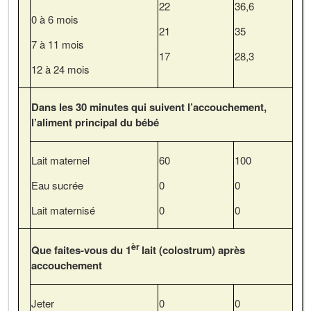
22
36,6
0 à 6 mois
21
35
7 à 11 mois
17
28,3
12 à 24 mois
Dans les 30 minutes qui suivent l’accouchement,
l’aliment principal du bébé
Lait maternel
60
100
Eau sucrée
0
0
Lait maternisé
0
0
èr
Que faites-vous du 1
lait (colostrum) après
accouchement
Jeter
0
0