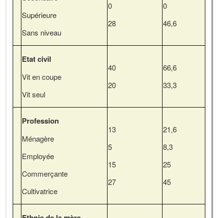
0
0
Supérieure
28
46,6
Sans niveau
Etat civil
40
66,6
Vit en coupe
20
33,3
Vit seul
Profession
13
21,6
Ménagère
5
8,3
Employée
15
25
Commerçante
27
45
Cultivatrice
Ethnie de la mère