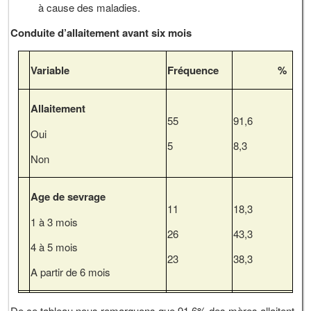
à cause des maladies.
Conduite d’allaitement avant six mois
Variable
Fréquence
%
Allaitement
55
91,6
Oui
5
8,3
Non
Age de sevrage
11
18,3
1 à 3 mois
26
43,3
4 à 5 mois
23
38,3
A partir de 6 mois
De ce tableau nous remarquons que 91,6% des mères allaitent