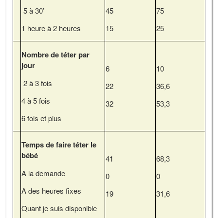
5 à 30’
45
75
1 heure à 2 heures
15
25
Nombre de téter par
jour
6
10
2 à 3 fois
22
36,6
4 à 5 fois
32
53,3
6 fois et plus
Temps de faire téter le
bébé
41
68,3
A la demande
0
0
A des heures fixes
19
31,6
Quant je suis disponible