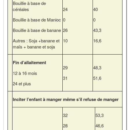
Bouillie à base de
céréales
24
40
Bouillie à base de Manioc
0
0
Bouillie à base de banane
26
43,3
Autres : Soja +banane et
10
16,6
maïs + banane et soja
Fin d’allaitement
29
48,3
12 à 16 mois
31
51,6
24 et plus
Inciter l’enfant à manger même s’il refuse de manger
32
53,3
28
46,6