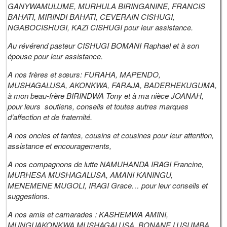
GANYWAMULUME, MURHULA BIRINGANINE, FRANCIS
BAHATI, MIRINDI BAHATI, CEVERAIN CISHUGI,
NGABOCISHUGI, KAZI CISHUGI
pour leur assistance.
Au révérend pasteur
CISHUGI BOMANI R
aphael et à son
épouse pour leur assistance.
A nos frères et sœurs:
FURAHA, MAPENDO,
MUSHAGALUSA, AKONKWA, FARAJA, BADERHEKUGUMA
,
à mon beau-frère
BIRINDWA T
ony et à ma nièce
JOANAH
,
pour leurs soutiens, conseils et toutes autres marques
d’affection et de fraternité.
A nos oncles et tantes, cousins et cousines pour leur attention,
assistance et encouragements,
A nos compagnons de lutte
NAMUHANDA IRAGI F
rancine,
MURHESA MUSHAGALUSA
,
AMANI KANINGU,
MENEMENE MUGOLI, IRAGI
Grace… pour leur conseils et
suggestions.
A nos amis et camarades :
KASHEMWA AMINI,
MUNGUAKONKWA MUSHAGALUSA, BONANE LUSUMBA,