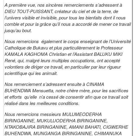
A première vue, nos sincères remerciements s’adressent à
DIEU TOUT-PUISSANT
, créateur du ciel et de la terre, de
l’univers visible et invisible, pour tous les bienfaits dont il nous
comble et pour la grâce qu’il nous a accordé de mener ce travail
jusqu’au bout.
Nous remercions également le corps enseignant de l’Université
Catholique de Bukavu et plus particulièrement le
P
rofesseur
KAMALA KAGHOMA
Christian et l’
A
ssistant
BALUKU MIKI
René
, qui, malgré leurs multiples occupations, ont accepté
volontiers de diriger ce travail, en particulier par leur rigueur
scientifique qui les animait.
Nos remerciement s’adressent ensuite à
CINAMA
BUHENDWA M
ensuetta, notre chère mère, pour les sacrifices
et efforts qu’elle n’a cessé de consentir afin que ce travail soit
réalisé dans les meilleures conditions.
Nous remercions messieurs
MULUMEODERHA
BIRINGANINE, MUKULUODERHA BIRINGANINE,
NTAKOBAJIRA BIRINGANINE, AMANI BAHATI, CIGWERHE
BUHENDWA, MUNGANGA BIRINGANINE, CHIMANUKA