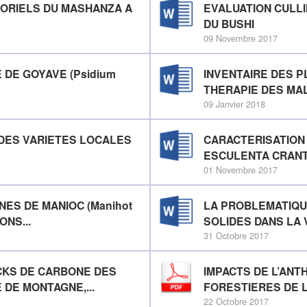
ORIELS DU MASHANZA A
EVALUATION CULL
DU BUSHI
09 Novembre 2017
E DE GOYAVE (Psidium
INVENTAIRE DES P
THERAPIE DES MAL
09 Janvier 2018
DES VARIETES LOCALES
CARACTERISATION 
ESCULENTA CRANTZ
01 Novembre 2017
NES DE MANIOC (Manihot
LA PROBLEMATIQU
ONS...
SOLIDES DANS LA V
31 Octobre 2017
OCKS DE CARBONE DES
IMPACTS DE L’AN
DE MONTAGNE,...
FORESTIERES DE L
22 Octobre 2017